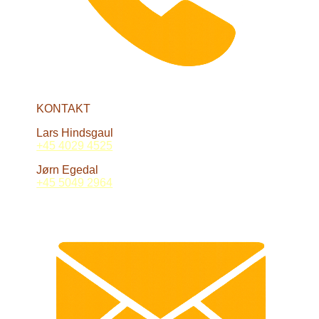
KONTAKT
Lars Hindsgaul
+45 4029 4525
Jørn Egedal
+45 5049 2964