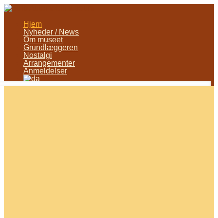
Hjem
Nyheder / News
Om museet
Grundlæggeren
Nostalgi
Arrangementer
Anmeldelser
Vælg Side
Strib
Automobilmuseum
Et unikt bilmuseum på
Fyn med sjældne
veteran- og klassiske