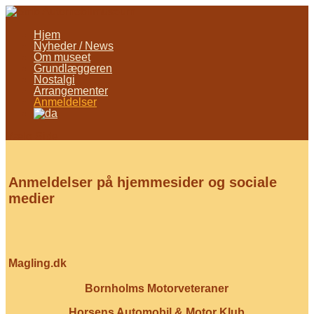
Hjem
Nyheder / News
Om museet
Grundlæggeren
Nostalgi
Arrangementer
Anmeldelser
Vælg Side
Anmeldelser på hjemmesider og sociale
medier
Magling.dk
Bornholms Motorveteraner
Horsens Automobil & Motor Klub