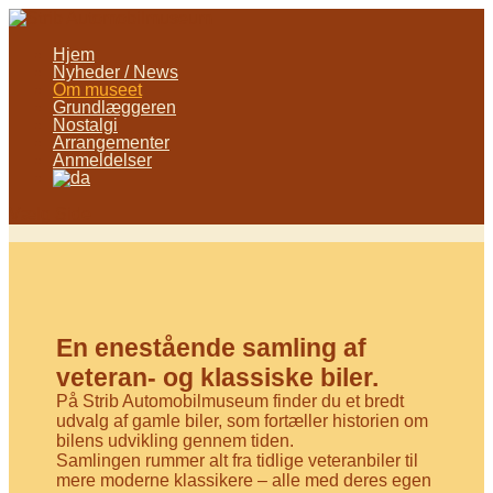
Hjem
Nyheder / News
Om museet
Grundlæggeren
Nostalgi
Arrangementer
Anmeldelser
Vælg Side
En enestående samling af
veteran- og klassiske biler.
På Strib Automobilmuseum finder du et bredt
udvalg af gamle biler, som fortæller historien om
bilens udvikling gennem tiden.
Samlingen rummer alt fra tidlige veteranbiler til
mere moderne klassikere – alle med deres egen