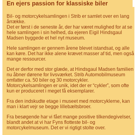
En ejers passion for klassiske biler
Bil- og motorcykelsamlingen i Strib er samlet over en lang
årrække.
Det er først i de seneste år, der har været mulighed for at se
hele samlingen i sin helhed, da ejeren Eigil Hindsgaul
Madsen byggede et hel nyt museum.
Hele samlingen er gennem årene blevet istandsat, og alle
kan køre. Det har ikke alene krævet masser af tid, men også
mange ressourcer.
Det er derfor med stor glæde, at Hindsgaul Madsen familien
nu åbner dørene for livsværket. Strib Automobilmuseum
omfatter ca. 50 biler og 30 motorcykler.
Motorcykelsamlingen er unik, idet der er “cykler”, som ofte
kun er produceret i meget få eksemplarer.
Fra den indskudte etage i museet med motorcyklerne, kan
man i klart vejr se begge lillebæltsbroer.
Fra besøgende har vi fået mange positive tilkendegivelser,
blandt andet at vi har Fyns flotteste bil- og
motorcykelmuseum. Det er vi rigtigt stolte over.