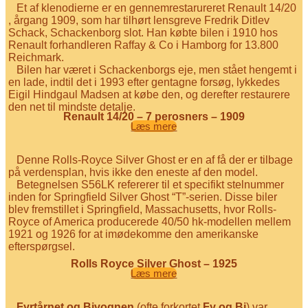
Et af klenodierne er en gennemrestarureret Renault 14/20
, årgang 1909, som har tilhørt lensgreve Fredrik Ditlev
Schack, Schackenborg slot. Han købte bilen i 1910 hos
Renault forhandleren Raffay & Co i Hamborg for 13.800
Reichmark.
Bilen har været i Schackenborgs eje, men stået hengemt i
en lade, indtil det i 1993 efter gentagne forsøg, lykkedes
Eigil Hindgaul Madsen at købe den, og derefter restaurere
den net til mindste detalje.
Renault 14/20 – 7 perosners – 1909
Læs mere
Denne Rolls-Royce Silver Ghost er en af få der er tilbage
på verdensplan, hvis ikke den eneste af den model.
Betegnelsen S56LK refererer til et specifikt stelnummer
inden for Springfield Silver Ghost “T”-serien. Disse biler
blev fremstillet i Springfield, Massachusetts, hvor Rolls-
Royce of America producerede 40/50 hk-modellen mellem
1921 og 1926 for at imødekomme den amerikanske
efterspørgsel.
Rolls Royce Silver Ghost – 1925
Læs mere
Fyrtårnet og Bivognen
(ofte forkortet
Fy og Bi
) var